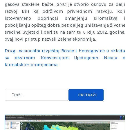
gasova staklene bašte, SNC je stvorio osnovu za dalji
razvoj BiH ka održivom privrednom razvoju, koji
istovremeno doprinosi smanjenju siromaštva i
poboljšanju opšteg dobra bez daljeg uništavanja životne
sredine. Svjetski lideri su na samitu u Riju 2012. godine,
ovaj novi pristup nazvali Zelena ekonomija.
Drugi nacionalni izvještaj Bosne i Hercegovine u skladu
sa okvirnom Konvencijom Ujedinjenih Nacija o
klimatskim promjenama
PRETRAŽI
Type 2 or more characters for results.