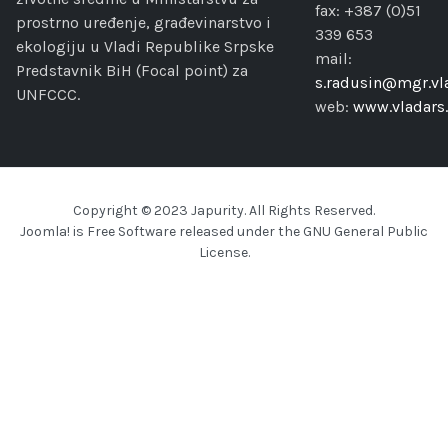
fax: +387 (0)51
prostrno uređenje, građevinarstvo i
339 653
ekologiju u Vladi Republike Srpske
mail:
Predstavnik BiH (Focal point) za
s.radusin@mgr.vla
UNFCCC.
web:
www.vladars.
Copyright © 2023 Japurity. All Rights Reserved.
Joomla!
is Free Software released under the
GNU General Public
License.