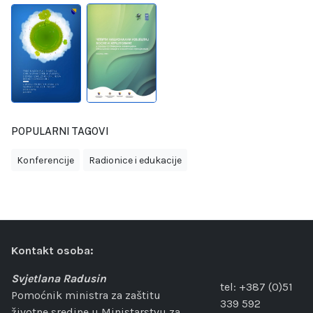
POPULARNI TAGOVI
Konferencije
Radionice i edukacije
Kontakt osoba:
Svjetlana Radusin
tel: +387 (0)51
Pomoćnik ministra za zaštitu
339 592
životne sredine u Ministarstvu za