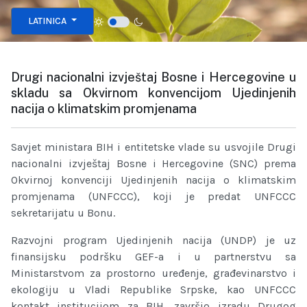
Izaberite vaš jezik
LATINICA
Drugi nacionalni izvještaj Bosne i Hercegovine u
skladu sa Okvirnom konvencijom Ujedinjenih
nacija o klimatskim promjenama
Savjet ministara BIH i entitetske vlade su usvojile Drugi
nacionalni izvještaj Bosne i Hercegovine (SNC) prema
Okvirnoj konvenciji Ujedinjenih nacija o klimatskim
promjenama (UNFCCC), koji je predat UNFCCC
sekretarijatu u Bonu.
Razvojni program Ujedinjenih nacija (UNDP) je uz
finansijsku podršku GEF-a i u partnerstvu sa
Ministarstvom za prostorno uređenje, građevinarstvo i
ekologiju u Vladi Republike Srpske, kao UNFCCC
kontakt institucijom za BIH, završio izradu Drugog