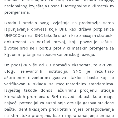
nacionalnog izvještaja Bosne i Hercegovine o klimatskim
promjenama.
Izrada i predaja ovog Izvještaja ne predstavlja samo
ispunjavanje obaveza koje BiH, kao država potpisnica
UNFCCC-a ima, SNC takođe služi i kao značajan strateški
dokumenat za održivi razvoj, koji povezuje zaštitu
životne sredine i borbu protiv klimatskih promjena sa
ključnim pitanjima socio-ekonomskog razvoja.
Uz podršku više od 30 domaćih eksperata, te aktivnu
ulogu relevantnih institucija, SNC je rezultirao
ažuriranim inventarom gasova staklene bašte koji je
verifikovan u skladu sa međunarodnim standardima.
Izvještaj takođe donosi ažuriranu procjenu uticaja
klimatskih promjena u BiH i navodi oblasti koje imaju
najveći potencijal za suzbijanje emisija gasova staklene
bašte. Identifikacijom prioritetnih mjera prilagođavanja
na klimatske promjene, kao i mjera smanjenja emisija