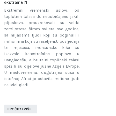
ekstrema ?!
Ekstremni vremenski uslovi, od
toplotnih talasa do neuobičajeno jakih
pljuskova, prouzrokovali su veliki
zemljotrese širom svijeta ove godine,
sa hiljadama ljudi koji su poginuli i
milionima koji su raseljeni.U posljednja
tri mjeseca, monsunske kiše su
izazvale katastrofalne poplave u
Bangladešu, a brutalni toplinski talasi
spržili su dijelove južne Azije i Evrope.
U međuvremenu, dugotrajna suša u
istočnoj Africi je ostavila milione ljudi
na ivici gladi.
PROČITAJ VIŠE …