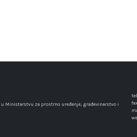
te
fa
 u Ministarstvu za prostrno uređenje, građevinarstvo i
ma
w