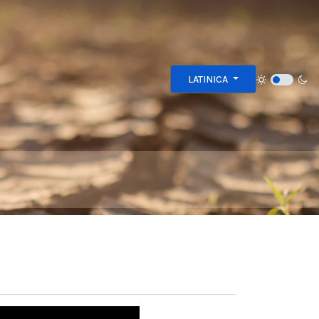
Izaberite vaš jezik
LATINICA