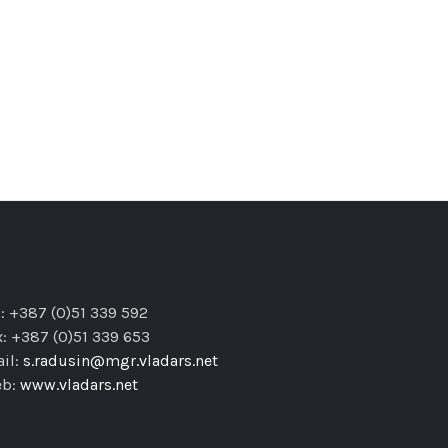
l: +387 (0)51 339 592
x: +387 (0)51 339 653
il:
s.radusin@mgr.vladars.net
eb:
www.vladars.net