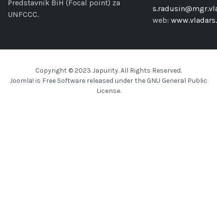
Predstavnik BiH (Focal point) za
s.radusin@mgr.vla
UNFCCC.
web:
www.vladars.
Copyright © 2023 Japurity. All Rights Reserved.
Joomla!
is Free Software released under the
GNU General Public
License.