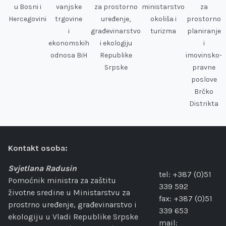
u Bosni i
vanjske
za prostorno
ministarstvo
za
Hercegovini
trgovine
uređenje,
okoliša i
prostorno
i
građevinarstvo
turizma
planiranje
ekonomskih
i ekologiju
i
odnosa BiH
Republike
imovinsko-
Srpske
pravne
poslove
Brčko
Distrikta
Kontakt osoba:
Svjetlana Radusin
tel: +387 (0)51
Pomoćnik ministra za zaštitu
339 592
životne sredine u Ministarstvu za
fax: +387 (0)51
prostrno uređenje, građevinarstvo i
339 653
ekologiju u Vladi Republike Srpske
mail: