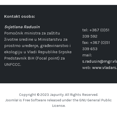
Kontakt osoba:
Svjetlana Radusin
tel: +387 (0)51
Pomoćnik ministra za zaštitu
339 592
životne sredine u Ministarstvu za
fax: +387 (0)51
prostrno uređenje, građevinarstvo i
339 653
ekologiju u Vladi Republike Srpske
mail:
Predstavnik BiH (Focal point) za
s.radusin@mgr.vla
UNFCCC.
web:
www.vladars.
Copyright © 2023 Japurity. All Rights Reserved.
Joomla!
is Free Software released under the
GNU General Public
License.