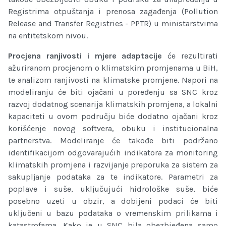
Registrima otpuštanja i prenosa zagađenja (Pollution
Release and Transfer Registries - PPTR) u ministarstvima
na entitetskom nivou.
Procjena ranjivosti i mjere adaptacije
će rezultirati
ažuriranom procjenom o klimatskim promjenama u BiH,
te analizom ranjivosti na klimatske promjene. Napori na
modeliranju će biti ojačani u poređenju sa SNC kroz
razvoj dodatnog scenarija klimatskih promjena, a lokalni
kapaciteti u ovom području biće dodatno ojačani kroz
korišćenje novog softvera, obuku i institucionalna
partnerstva. Modeliranje će takođe biti podržano
identifikacijom odgovarajućih indikatora za monitoring
klimatskih promjena i razvijanje preporuka za sistem za
sakuplјanje podataka za te indikatore. Parametri za
poplave i suše, uklјučujući hidrološke suše, biće
posebno uzeti u obzir, a dobijeni podaci će biti
uklјučeni u bazu podataka o vremenskim prilikama i
katastrofama. Kako je u SNC bila obezbjeđena samo