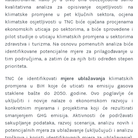
kvalitativna analiza za opisivanje osjetlјivosti na
klimatske promjene u pet klјučnih sektora, ocjena
klimatske osjetlјivosti u TNC biće ojačana procjenama
ekonomskih uticaja po sektorima, a biće sprovedene i
pilot studije o uticaju klimatskih promjena u sektorima
zdravstva i turizma. Na osnovu pomenutih analiza biće
identifikovane potencijalne mjere za prilagođavanje u
tim područjima, a zatim će za njih biti određen stepen
prioriteta.
TNC će identifikovati
mjere ublažavanja
klimatskih
promjena u BiH koje će uticati na emisiju gasova
staklene bašte do 2050. godine. Ovo poglavlje će
uklјučiti i novije nalaze o ekonomskom razvoju i
konkretnim mjerama i projektima koji će rezultirati
smanjenjem GHG emisija. Aktivnosti će podržavati
sakuplјanje podataka, razvoj scenarija, analizu novih i
potencijalnih mjera za ublažavanje (uklјučujući i analizu
troškova i koristi identifikovanih mjera za ublažavanje),