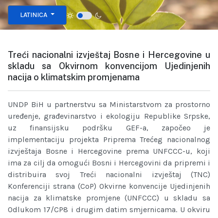
Izaberite vaš jezik
LATINICA
Treći nacionalni izvještaj Bosne i Hercegovine u
skladu sa Okvirnom konvencijom Ujedinjenih
nacija o klimatskim promjenama
UNDP BiH u partnerstvu sa Ministarstvom za prostorno
uređenje, građevinarstvo i ekologiju Republike Srpske,
uz finansijsku podršku GEF-a, započeo je
implementaciju projekta Priprema Trećeg nacionalnog
izvještaja Bosne i Hercegovine prema UNFCCC-u, koji
ima za cilj da omogući Bosni i Hercegovini da pripremi i
distribuira svoj Treći nacionalni izvještaj (TNC)
Konferenciji strana (CoP) Okvirne konvencije Ujedinjenih
nacija za klimatske promjene (UNFCCC) u skladu sa
Odlukom 17/CP8 i drugim datim smjernicama. U okviru