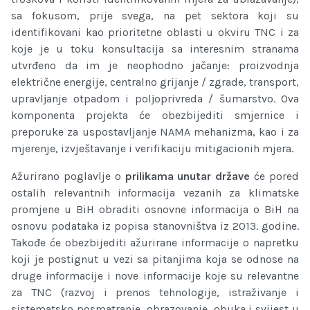
sa fokusom, prije svega, na pet sektora koji su
identifikovani kao prioritetne oblasti u okviru TNC i za
koje je u toku konsultacija sa interesnim stranama
utvrđeno da im je neophodno jačanje: proizvodnja
električne energije, centralno grijanje / zgrade, transport,
upravlјanje otpadom i polјoprivreda / šumarstvo. Ova
komponenta projekta će obezbijediti smjernice i
preporuke za uspostavljanje NAMA mehanizma, kao i za
mjerenje, izvještavanje i verifikaciju mitigacionih mjera.
Ažurirano poglavlje o
prilikama unutar države
će pored
ostalih relevantnih informacija vezanih za klimatske
promjene u BiH obraditi osnovne informacija o BiH na
osnovu podataka iz popisa stanovništva iz 2013. godine.
Takođe će obezbijediti ažurirane informacije o napretku
koji je postignut u vezi sa pitanjima koja se odnose na
druge informacije i nove informacije koje su relevantne
za TNC (razvoj i prenos tehnologije, istraživanje i
sistematsko posmatranje, obrazovanje, obuka i svijest u