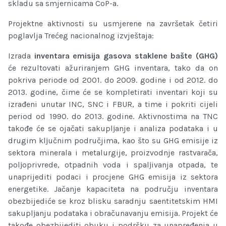
skladu sa smjernicama CoP-a.
Projektne aktivnosti su usmjerene na završetak četiri
poglavlja Trećeg nacionalnog izvještaja:
Izrada
inventara emisija gasova staklene bašte (GHG)
će rezultovati ažuriranjem GHG inventara, tako da on
pokriva periode od 2001. do 2009. godine i od 2012. do
2013. godine, čime će se kompletirati inventari koji su
izrađeni unutar INC, SNC i FBUR, a time i pokriti cijeli
period od 1990. do 2013. godine. Aktivnostima na TNC
takođe će se ojačati sakuplјanje i analiza podataka i u
drugim klјučnim područjima, kao što su GHG emisije iz
sektora minerala i metalurgije, proizvodnje rastvarača,
polјoprivrede, otpadnih voda i spalјivanja otpada, te
unaprijediti podaci i procjene GHG emisija iz sektora
energetike. Jačanje kapaciteta na području inventara
obezbijediće se kroz blisku saradnju saentitetskim HMI
sakuplјanju podataka i obračunavanju emisija. Projekt će
takođe obezbijediti obuku i podršku za unapređenja u