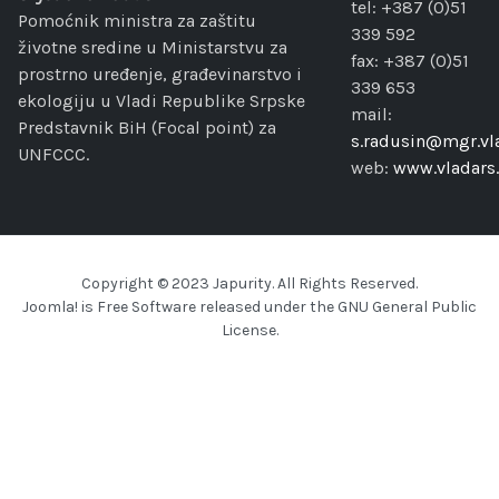
tel: +387 (0)51
Pomoćnik ministra za zaštitu
339 592
životne sredine u Ministarstvu za
fax: +387 (0)51
prostrno uređenje, građevinarstvo i
339 653
ekologiju u Vladi Republike Srpske
mail:
Predstavnik BiH (Focal point) za
s.radusin@mgr.vla
UNFCCC.
web:
www.vladars.
Copyright © 2023 Japurity. All Rights Reserved.
Joomla!
is Free Software released under the
GNU General Public
License.