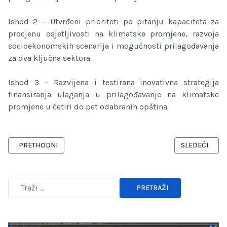
Ishod 2 – Utvrđeni prioriteti po pitanju kapaciteta za
procjenu osjetljivosti na klimatske promjene, razvoja
socioekonomskih scenarija i mogućnosti prilagođavanja
za dva ključna sektora
Ishod 3 – Razvijena i testirana inovativna strategija
finansiranja ulaganja u prilagođavanje na klimatske
promjene u četiri do pet odabranih opština
PRETHODNI ČLANAK: ODRŽANE EDUKACIJE NA TEMU KLIMATSKIH
SLEDEĆI ČLAN
PRETHODNI
SLEDEĆI
PRETRAŽI
Type 2 or more characters for results.