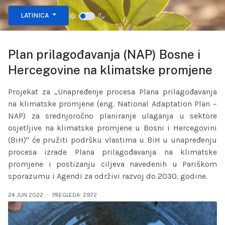
Izaberite vaš jezik
LATINICA
Plan prilagođavanja (NAP) Bosne i
Hercegovine na klimatske promjene
Projekat za „Unapređenje procesa Plana prilagođavanja
na klimatske promjene (eng. National Adaptation Plan –
NAP) za srednjoročno planiranje ulaganja u sektore
osjetljive na klimatske promjene u Bosni i Hercegovini
(BiH)" će pružiti podršku vlastima u BiH u unapređenju
procesa izrade Plana prilagođavanja na klimatske
promjene i postizanju ciljeva navedenih u Pariškom
sporazumu i Agendi za održivi razvoj do 2030. godine.
24 JUN 2022
PREGLEDA: 2972