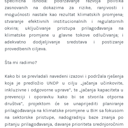
specifična ishoda: podržavanje razvoja politika
zasnovanih na dokazima za rizike, ranjivosti i
mogućnosti nastale kao rezultat klimatskih promjena;
stvaranje efektivnih institucionalnih i regulatornih
okvira; uključivanje pristupa prilagođavanja na
klimatske promjene u glavne tokove odlučivanja; i
adekvatno dodjeljivanje sredstava i postizanje
provedbenih ciljeva.
Šta mi radimo?
Kako bi se prevladali navedeni izazovi i podržala rješenja
koja je predložio UNDP u cilju „jačanja učinkovite,
inkluzivne i odgovorne uprave“, te „jačanja kapaciteta u
prevenciji i oporavku kako bi se stvorila otporna
društva“, projektom će se unaprijediti planiranje
prilagođavanja na klimatske promjene u BiH sa fokusom
na sektorske pristupe, nadogradnju baze znanja po
pitanju prilagođavanja, davanje prioriteta srednjoročnim