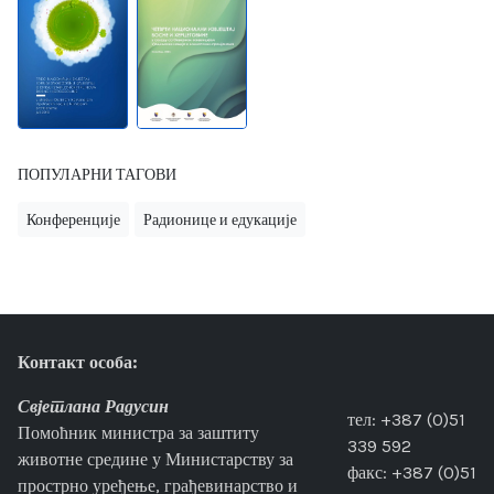
ПОПУЛАРНИ ТАГОВИ
Конференције
Радионице и едукације
Контакт особа:
Свјетлана Радусин
тел: +387 (0)51
Помоћник министра за заштиту
339 592
животне средине у Министарству за
факс: +387 (0)51
прострно уређење, грађевинарство и