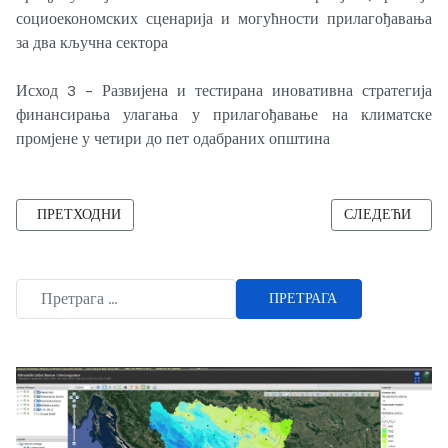
социоекономских сценарија и могућности прилагођавања
за два кључна сектора
Исход 3 – Развијена и тестирана иновативна стратегија
финансирања улагања у прилагођавање на климатске
промјене у четири до пет одабраних општина
ПРЕТХОДНИ ЧЛАНАК: ОДРЖАНЕ ЕДУКАЦИЈЕ НА ТЕМУ КЛИМ
СЛЕДЕЋИ ЧЛАН
ПРЕТХОДНИ
СЛЕДЕЋИ
ПРЕТРАГА
Type 2 or more characters for results.