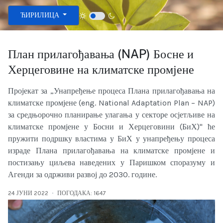
Изаберите ваш језик
ЋИРИЛИЦА
План прилагођавања (NAP) Босне и
Херцеговине на климатске промјене
Пројекат за „Унапређење процеса Плана прилагођавања на
климатске промјене (eng. National Adaptation Plan – NAP)
за средњорочно планирање улагања у секторе осјетљиве на
климатске промјене у Босни и Херцеговини (БиХ)" ће
пружити подршку властима у БиХ у унапређењу процеса
израде Плана прилагођавања на климатске промјене и
постизању циљева наведених у Паришком споразуму и
Агенди за одрживи развој до 2030. године.
24 ЈУНИ 2022
ПОГОДАКА: 1647