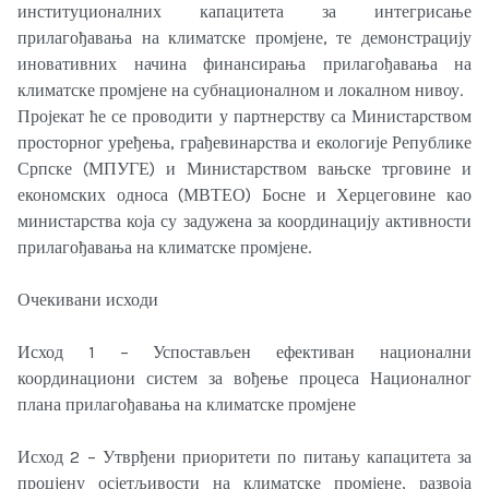
институционалних капацитета за интегрисање
прилагођавања на климатске промјене, те демонстрацију
иновативних начина финансирања прилагођавања на
климатске промјене на субнационалном и локалном нивоу.
Пројекат ће се проводити у партнерству са Министарством
просторног уређења, грађевинарства и екологије Републике
Српске (МПУГЕ) и Министарством вањске трговине и
економских односа (МВТЕО) Босне и Херцеговине као
министарства која су задужена за координацију активности
прилагођавања на климатске промјене.
Очекивани исходи
Исход 1 – Успостављен ефективан национални
координациони систем за вођење процеса Националног
плана прилагођавања на климатске промјене
Исход 2 – Утврђени приоритети по питању капацитета за
процјену осјетљивости на климатске промјене, развоја