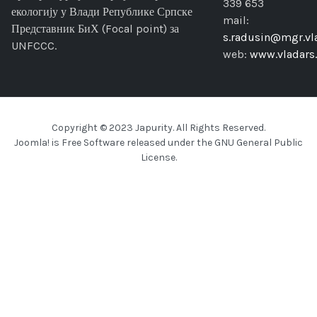
339 653
екологију у Влади Републике Српске
mail:
Представник БиХ (Focal point) за
s.radusin@mgr.vla
UNFCCC.
web:
www.vladars.
Copyright © 2023 Japurity. All Rights Reserved.
Joomla!
is Free Software released under the
GNU General Public
License.