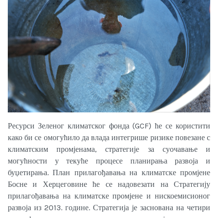
Ресурси Зеленог климатског фонда (GCF) ће се користити
како би се омогућило да влада интегрише ризике повезане с
климатским промјенама, стратегије за суочавање и
могућности у текуће процесе планирања развоја и
буџетирања. План прилагођавања на климатске промјене
Босне и Херцеговине ће се надовезати на Стратегију
прилагођавања на климатске промјене и нискоемисионог
развоја из 2013. године. Стратегија је заснована на четири