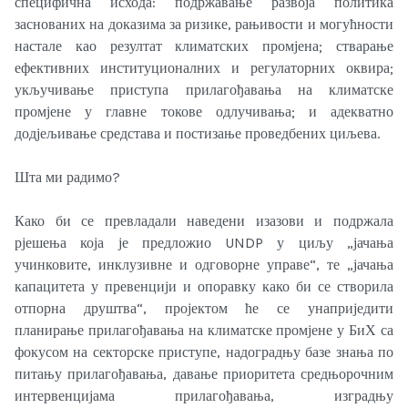
специфична исхода: подржавање развоја политика
заснованих на доказима за ризике, рањивости и могућности
настале као резултат климатских промјена; стварање
ефективних институционалних и регулаторних оквира;
укључивање приступа прилагођавања на климатске
промјене у главне токове одлучивања; и адекватно
додјељивање средстава и постизање проведбених циљева.
Шта ми радимо?
Како би се превладали наведени изазови и подржала
рјешења која је предложио UNDP у циљу „јачања
учинковите, инклузивне и одговорне управе“, те „јачања
капацитета у превенцији и опоравку како би се створила
отпорна друштва“, пројектом ће се унаприједити
планирање прилагођавања на климатске промјене у БиХ са
фокусом на секторске приступе, надоградњу базе знања по
питању прилагођавања, давање приоритета средњорочним
интервенцијама прилагођавања, изградњу