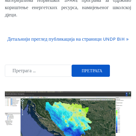
материјалима Норвешког SPARE програма за одрживо
кориштење енергетских ресурса, намијењеног школској
дјеци.
Детаљнији преглед публикација на страници UNDP BiH »
ПРЕТРАГА
Type 2 or more characters for results.