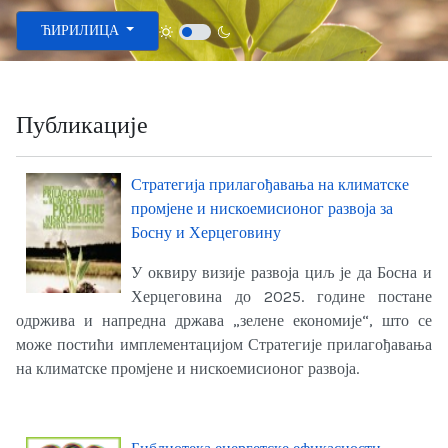
Изаберите ваш језик
ЋИРИЛИЦА
Публикације
Стратегија прилагођавања на климатске
промјене и нискоемисионог развоја за
Босну и Херцеговину
У оквиру визије развоја циљ је да Босна и
Херцеговина до 2025. године постане
одржива и напредна држава „зелене економије“, што се
може постићи имплементацијом Стратегије прилагођавања
на климатске промјене и нискоемисионог развоја.