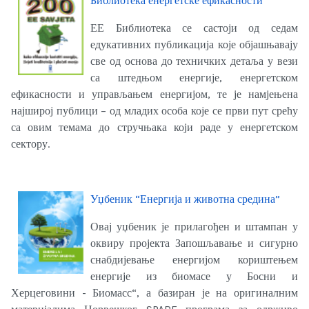
Библиотека енергетске ефикасности
ЕЕ Библиотека се састоји од седам
едукативних публикација које објашњавају
све од основа до техничких детаља у вези
са штедњом енергије, енергетском
ефикасности и управљањем енергијом, те је намјењена
најширој публици – од младих особа које се први пут срећу
са овим темама до стручњака који раде у енергетском
сектору.
Уџбеник “Енергија и животна средина”
Овај уџбеник је прилагођен и штампан у
оквиру пројекта Запошљавање и сигурно
снабдијевање енергијом кориштењем
енергије из биомасе у Босни и
Херцеговини - Биомасс“, а базиран је на оригиналним