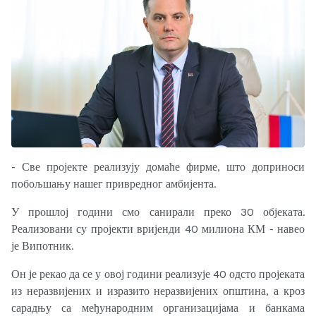
- Све пројекте реализују домаће фирме, што доприноси
побољшању нашег привредног амбијента.
У прошлој години смо санирали преко 30 објеката.
Реализовани су пројекти вријенди 40 милиона КМ - навео
је Випотник.
Он је рекао да се у овој години реализује 40 одсто пројеката
из неразвијених и изразито неразвијених општина, а кроз
сарадњу са међународним организацијама и банкама