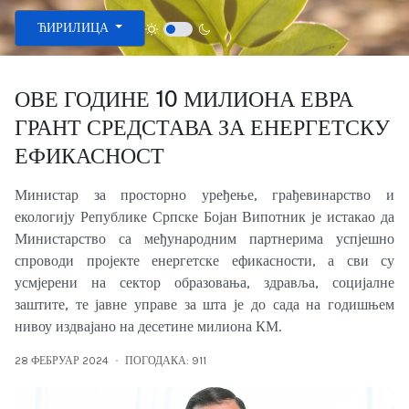
Изаберите ваш језик
ЋИРИЛИЦА
ОВЕ ГОДИНЕ 10 МИЛИОНА ЕВРА
ГРАНТ СРЕДСТАВА ЗА ЕНЕРГЕТСКУ
ЕФИКАСНОСТ
Министар за просторно уређење, грађевинарство и
екологију Републике Српске Бојан Випотник је истакао да
Министарство са међународним партнерима успјешно
спроводи пројекте енергетске ефикасности, а сви су
усмјерени на сектор образовања, здравља, социјалне
заштите, те јавне управе за шта је до сада на годишњем
нивоу издвајано на десетине милиона КМ.
28 ФЕБРУАР 2024
ПОГОДАКА: 911