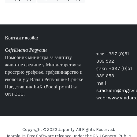
Контакт особа:
Свјетлана Радусин
тел: +387 (0)51
Помоћник министра за заштиту
339 592
животне средине у Министарству за
факс: +387 (0)51
прострно уређење, грађевинарство и
339 653
екологију у Влади Републике Српске
mail:
Представник БиХ (Focal point) за
s.radusin@mgr.vla
UNFCCC.
web:
www.vladars.
Copyright © 2023 Japurity. All Rights Reserved.
Joomla!
is Free Software released under the
GNU General Public