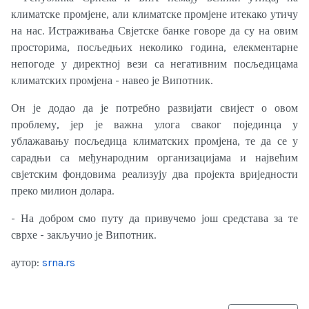
климатске промјене, али климатске промјене итекако утичу
на нас. Истраживања Свјетске банке говоре да су на овим
просторима, посљедњих неколико година, елекментарне
непогоде у директној вези са негативним посљедицама
климатских промјена - навео је Випотник.
Он је додао да је потребно развијати свијест о овом
проблему, јер је важна улога сваког појединца у
ублажавању посљедица климатских промјена, те да се у
сарадњи са међународним организацијама и највећим
свјетским фондовима реализују два пројекта вриједности
преко милион долара.
- На добром смо путу да привучемо још средстава за те
сврхе - закључио је Випотник.
аутор:
srna.rs