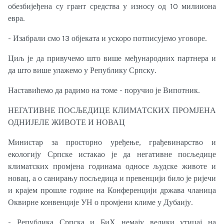
обезбијеђена су грант средства у износу од 10 милииона
евра.
- Изабрали смо 13 објеката и ускоро потписујемо уговоре.
Циљ је да привучемо што више међународних партнера и
да што више улажемо у Републику Српску.
Наставићемо да радимо на томе - поручио је Випотник.
НЕГАТИВНЕ ПОСЉЕДИЦЕ КЛИМАТСКИХ ПРОМЈЕНА
ОДНИЈЕЛЕ ЖИВОТЕ И НОВАЦ
Министар за просторно уређење, грађевинарство и
екологију Српске истакао је да негативне посљедице
климатских промјена годинама односе људске животе и
новац, а о санирању посљедица и превенцији било је ријечи
и крајем прошле године на Конференцији држава чланица
Оквирне конвенције УН о промјени климе у Дубаију.
- Република Српска и БиХ немају велики утицај на