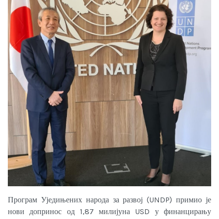
Програм Уједињених народа за развој (UNDP) примио је
нови допринос од 1,87 милијуна USD у финанцирању