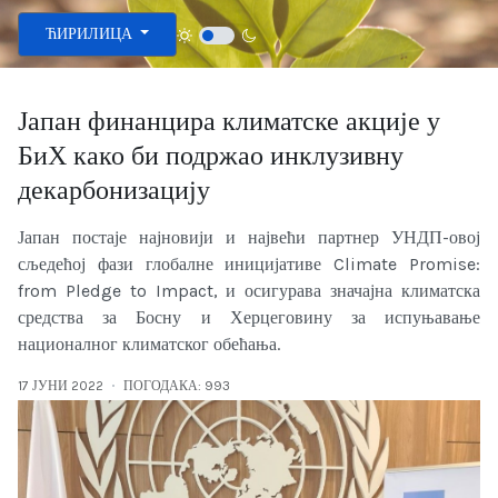
Изаберите ваш језик
ЋИРИЛИЦА
Јапан финанцира климатске акције у
БиХ како би подржао инклузивну
декарбонизацију
Јапан постаје најновији и највећи партнер УНДП-овој
сљедећој фази глобалне иницијативе Climate Promise:
from Pledge to Impact, и осигурава значајна климатска
средства за Босну и Херцеговину за испуњавање
националног климатског обећања.
17 ЈУНИ 2022
ПОГОДАКА: 993