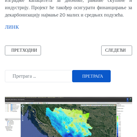
изградње капацитета за дионике, рањиве скупине и
индустрију. Пројект ће такођер осигурати финанцирање за
декарбонизацију најмање 20 малих и средњих подузећа.
ЛИНК
ПРЕТХОДНИ ЧЛАНАК: БИХ ПРВА У РЕГИЈИ ПРЕДСТАВИЛА У
СЛЕДЕЋИ ЧЛАН
ПРЕТХОДНИ
СЛЕДЕЋИ
ПРЕТРАГА
Type 2 or more characters for results.