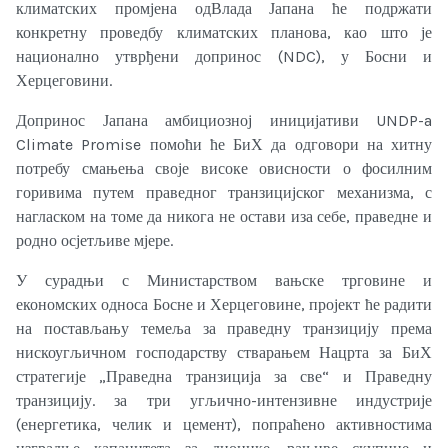
климатских промјена одВлада Јапана ће подржати
конкретну проведбу климатских планова, као што је
национално утврђени допринос (NDC), у Босни и
Херцеговини.
Допринос Јапана амбициозној иницијативи UNDP-a
Climate Promise помоћи ће БиХ да одговори на хитну
потребу смањења своје високе овисности о фосилним
горивима путем праведног транзицијског механизма, с
нагласком на томе да никога не остави иза себе, праведне и
родно осјетљиве мјере.
У сурадњи с Министарством вањске трговине и
економских односа Босне и Херцеговине, пројект ће радити
на постављању темеља за праведну транзицију према
нискоугљичном господарству стварањем Нацрта за БиХ
стратегије „Праведна транзиција за све“ и Праведну
транзицију. за три угљично-интензивне индустрије
(енергетика, челик и цемент), попраћено активностима