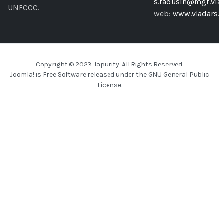
s.radusin@mgr.vla
UNFCCC.
web:
www.vladars.
Copyright © 2023 Japurity. All Rights Reserved.
Joomla!
is Free Software released under the
GNU General Public
License.