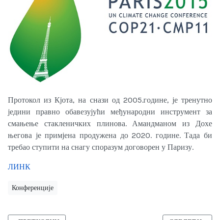
Протокол из Кјота, на снази од 2005.године, је тренутно
једини правно обавезујући међународни инструмент за
смањење стакленичких плинова. Амандманом из Дохе
његова је примјена продужена до 2020. године. Тада би
требао ступити на снагу споразум договорен у Паризу.
ЛИНК
Конференције