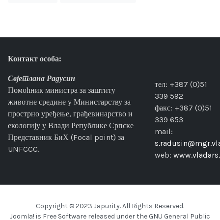
Контакт особа:
Свјетлана Радусин
тел: +387 (0)51
Помоћник министра за заштиту
339 592
животне средине у Министарству за
факс: +387 (0)51
прострно уређење, грађевинарство и
339 653
екологију у Влади Републике Српске
mail:
Представник БиХ (Focal point) за
s.radusin@mgr.vla
UNFCCC.
web:
www.vladars.
Copyright © 2023 Japurity. All Rights Reserved.
Joomla!
is Free Software released under the
GNU General Public