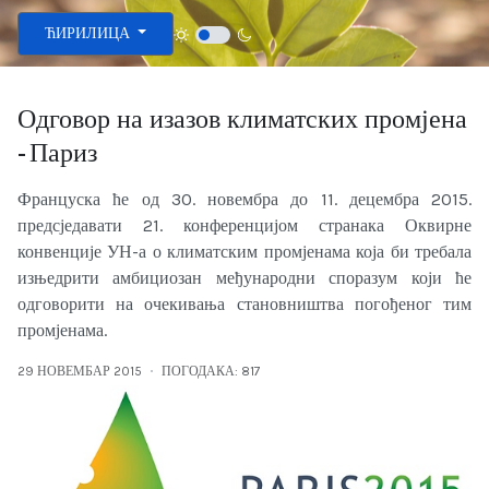
Изаберите ваш језик
ЋИРИЛИЦА
Одговор на изазов климатских промјена
- Париз
Француска ће од 30. новембра до 11. децембра 2015.
предсједавати 21. конференцијом странака Оквирне
конвенције УН-а о климатским промјенама која би требала
изњедрити амбициозан међународни споразум који ће
одговорити на очекивања становништва погођеног тим
промјенама.
29 НОВЕМБАР 2015
ПОГОДАКА: 817