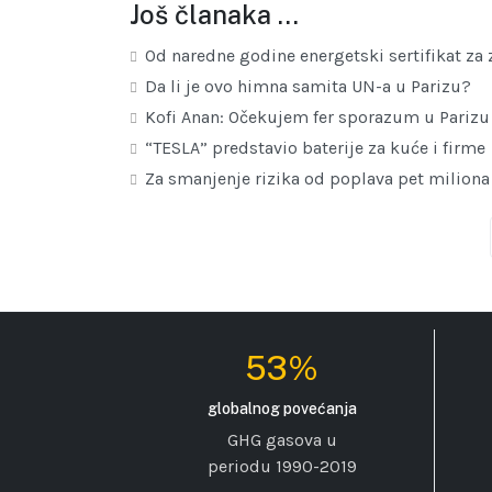
Još članaka …
Od naredne godine energetski sertifikat za
Da li je ovo himna samita UN-a u Parizu?
Kofi Anan: Očekujem fer sporazum u Parizu
“TESLA” predstavio baterije za kuće i firme
Za smanjenje rizika od poplava pet miliona
53%
globalnog povećanja
GHG gasova u
periodu 1990-2019