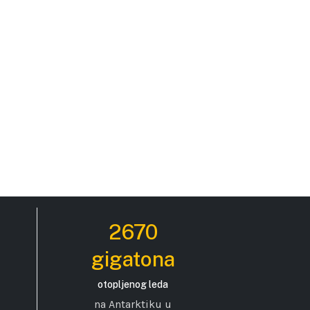
2670
gigatona
otopljenog leda
na Antarktiku u