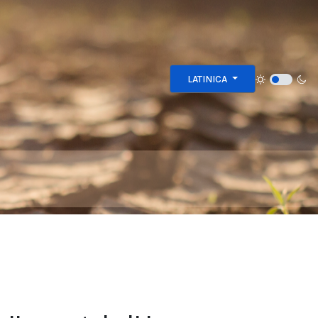
Izaberite vaš jezik
LATINICA