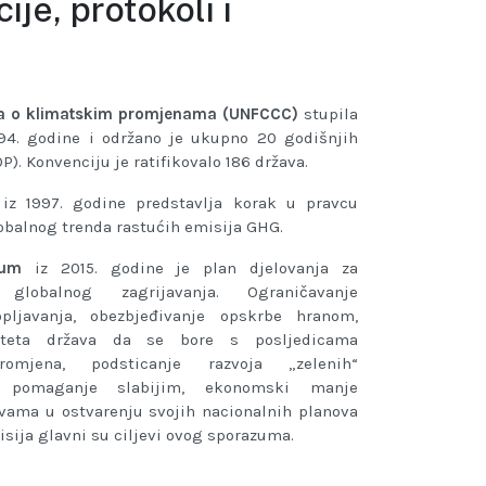
ije, protokoli i
-a o klimatskim promjenama (UNFCCC)
stupila
94. godine i održano je ukupno 20 godišnjih
P). Konvenciju je ratifikovalo 186 država.
iz 1997. godine predstavlja korak u pravcu
obalnog trenda rastućih emisija GHG.
zum
iz 2015. godine je plan djelovanja za
 globalnog zagrijavanja. Ograničavanje
pljavanja, obezbjeđivanje opskrbe hranom,
iteta država da se bore s posljedicama
romjena, podsticanje razvoja „zelenih“
i pomaganje slabijim, ekonomski manje
vama u ostvarenju svojih nacionalnih planova
sija glavni su ciljevi ovog sporazuma.