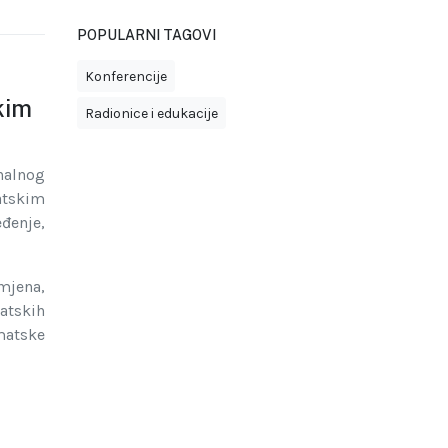
POPULARNI TAGOVI
Konferencije
kim
Radionice i edukacije
nalnog
atskim
enje,
mjena,
matskih
matske