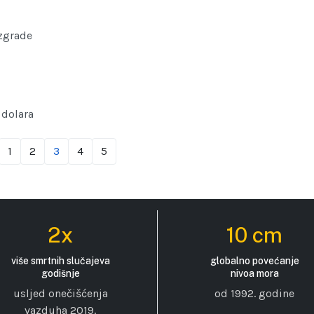
 zgrade
 dolara
1
2
3
4
5
2x
10 cm
više smrtnih slučajeva
globalno povećanje
godišnje
nivoa mora
usljed onečišćenja
od 1992. godine
vazduha 2019.