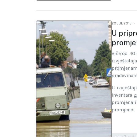
20 JUL 2015
U pripr
promj
Više od 40
izvještat
promjenam
građevinars
U izvješta
inventara g
promjena i
promjene.