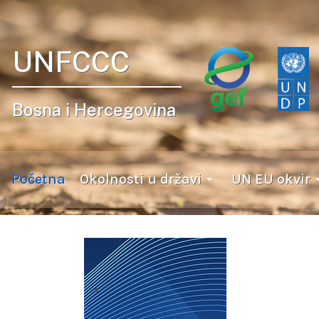
UNFCCC
Bosna i Hercegovina
Početna
Okolnosti u državi
UN EU okvir