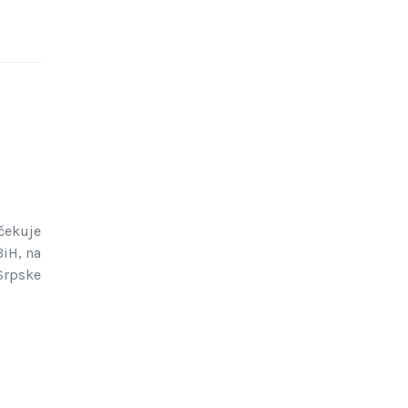
čekuje
iH, na
Srpske