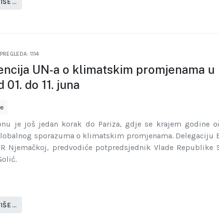
IŠE …
PREGLEDA: 1114
encija UN-a o klimatskim promjenama u
 01. do 11. juna
je
nu je još jedan korak do Pariza, gdje se krajem godine o
globalnog sporazuma o klimatskim promjenama. Delegaciju B
R Njemačkoj, predvodiće potpredsjednik Vlade Republike 
olić.
IŠE …