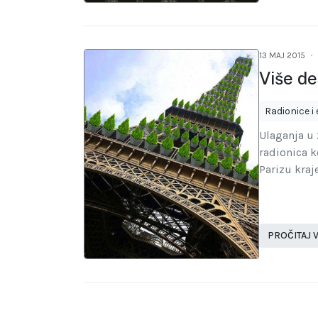
13 MAJ 2015
Više de
Radionice i
Ulaganja u
radionica k
Parizu kra
PROČITAJ V