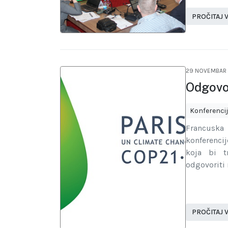
PROČITAJ V
29 NOVEMBAR 
Odgovor
Konferenci
Francuska
konferenci
koja bi t
odgovoriti
PROČITAJ V