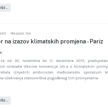
IŠE …
2015
PREGLEDA: 1154
 na izazov klimatskih promjena - Pariz
je
 će od 30. novembra do 11. decembra 2015. predsjedava
jom stranaka Okvirne konvencije UN-a o klimatskim prom
rebala iznjedriti ambiciozan međunarodni sporazum k
 na očekivanja stanovništva pogođenog tim promjenama.
IŠE …