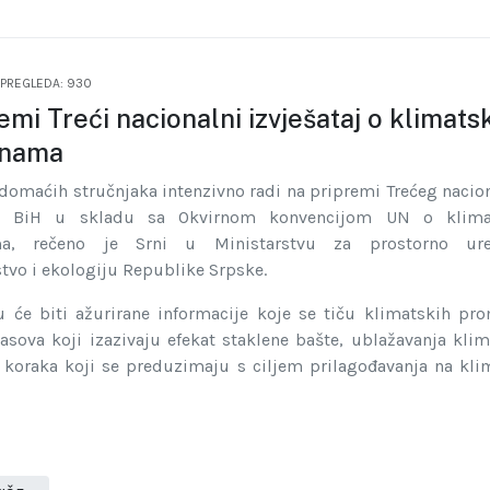
PREGLEDA: 930
emi Treći nacionalni izvješataj o klimats
enama
 domaćih stručnjaka intenzivno radi na pripremi Trećeg nacio
aja BiH u skladu sa Okvirnom konvencijom UN o klim
a, rečeno je Srni u Ministarstvu za prostorno uređ
tvo i ekologiju Republike Srpske.
ju će biti ažurirane informacije koje se tiču klimatskih pro
asova koji izazivaju efekat staklene bašte, ublažavanja kli
 koraka koji se preduzimaju s ciljem prilagođavanja na kli