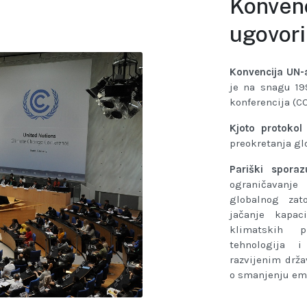
Konvenc
ugovori
Konvencija UN
je na snagu 19
konferencija (CO
Kjoto protokol
preokretanja gl
Pariški spora
ograničavanje
globalnog zato
jačanje kapac
klimatskih p
tehnologija 
razvijenim drža
o smanjenju emi