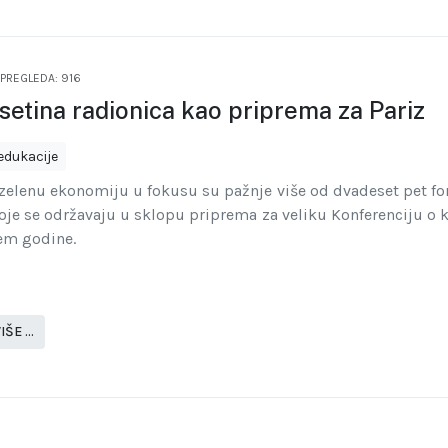
PREGLEDA: 916
setina radionica kao priprema za Pariz
 edukacije
 zelenu ekonomiju u fokusu su pažnje više od dvadeset pet fo
oje se održavaju u sklopu priprema za veliku Konferenciju o 
jem godine.
IŠE …