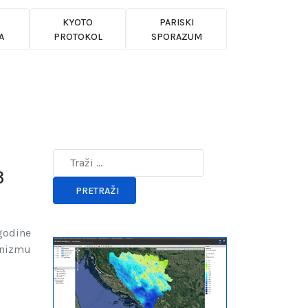
KYOTO
PARISKI
A
PROTOKOL
SPORAZUM
3
Type 2 or more characters for results.
PRETRAŽI
 godine
anizmu