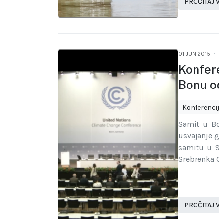
PROČITAJ V
01 JUN 2015
Konfer
Bonu od
Konferenci
Samit u Bo
usvajanje 
samitu u S
Srebrenka G
PROČITAJ V